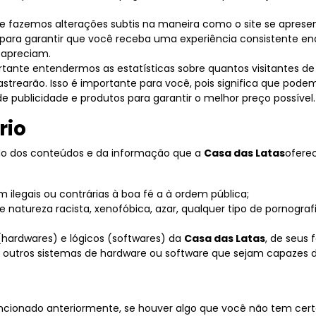
e fazemos alterações subtis na maneira como o site se apres
​​para garantir que você receba uma experiência consistente e
 apreciam.
ante entendermos as estatísticas sobre quantos visitantes de
astrearão. Isso é importante para você, pois significa que pod
e publicidade e produtos para garantir o melhor preço possível.
rio
do dos conteúdos e da informação que a
Casa das Latas
ofere
 ilegais ou contrárias à boa fé a à ordem pública;
natureza racista, xenofóbica, azar, qualquer tipo de pornografia
(hardwares) e lógicos (softwares) da
Casa das Latas
, de seus 
er outros sistemas de hardware ou software que sejam capazes
cionado anteriormente, se houver algo que você não tem certe