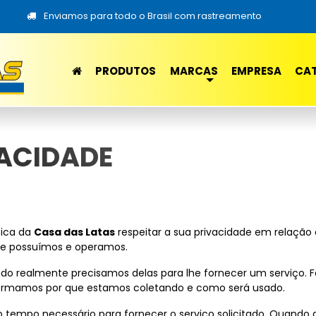
Enviamos para todo o Brasil com rastreamento
PRODUTOS
MARCAS
EMPRESA
CA
VACIDADE
tica da
Casa das Latas
respeitar a sua privacidade em relaçã
 que possuímos e operamos.
o realmente precisamos delas para lhe fornecer um serviço. F
rmamos por que estamos coletando e como será usado.
o tempo necessário para fornecer o serviço solicitado. Quan