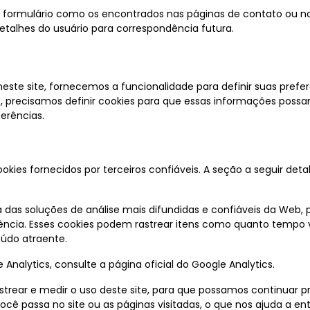
ormulário como os encontrados nas páginas de contato ou nos
talhes do usuário para correspondência futura.
este site, fornecemos a funcionalidade para definir suas pref
as, precisamos definir cookies para que essas informações pos
erências.
es fornecidos por terceiros confiáveis. A seção a seguir deta
a das soluções de análise mais difundidas e confiáveis ​​da Web
cia. Esses cookies podem rastrear itens como quanto tempo voc
údo atraente.
nalytics, consulte a página oficial do Google Analytics.
astrear e medir o uso deste site, para que possamos continuar p
cê passa no site ou as páginas visitadas, o que nos ajuda a 