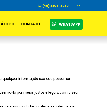
(45) 3306-3030
TÁLOGOS
CONTATO
WHATSAPP
o a qualquer informação sua que possamos
azemo-lo por meios justos e legais, com o seu
do armazenamos dados, protegemos dentro de