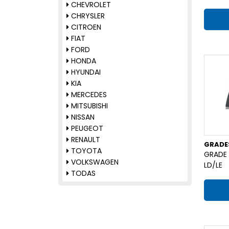
TRASEIRO
CHEVROLET
RETROVISORES
CHRYSLER
SUPORTE DO PARACHOQUE
CITROEN
TAMPAS TRASEIRAS
FIAT
TAPETES
FORD
TRAVESSAS
HONDA
TODAS
HYUNDAI
KIA
MERCEDES
MITSUBISHI
NISSAN
PEUGEOT
RENAULT
GRADE
TOYOTA
GRADE 
VOLKSWAGEN
LD/LE
TODAS