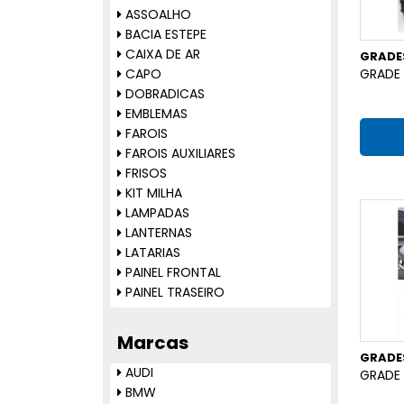
ASSOALHO
BACIA ESTEPE
CAIXA DE AR
GRADE
CAPO
GRADE 
DOBRADICAS
EMBLEMAS
FAROIS
FAROIS AUXILIARES
FRISOS
KIT MILHA
LAMPADAS
LANTERNAS
LATARIAS
PAINEL FRONTAL
PAINEL TRASEIRO
PALHETAS
PARABARRO
Marcas
PARACHOQUES
GRADE
PARALAMAS
AUDI
GRADE 
REFLETOR PARACHOQUE
BMW