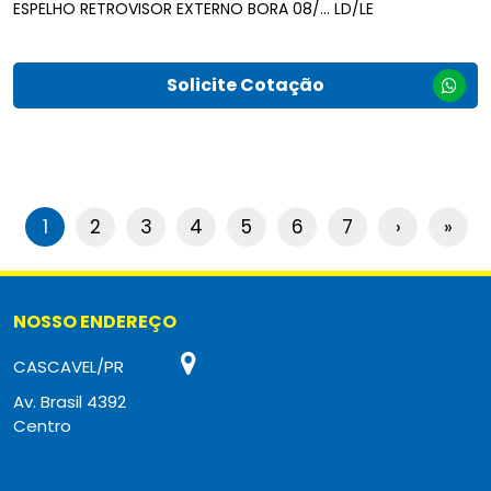
ESPELHO RETROVISOR EXTERNO BORA 08/... LD/LE
Solicite Cotação
1
2
3
4
5
6
7
›
»
NOSSO ENDEREÇO
CASCAVEL/PR
Av. Brasil 4392
Centro