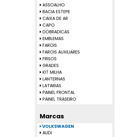
ASSOALHO
BACIA ESTEPE
CAIXA DE AR
CAPO
DOBRADICAS
EMBLEMAS
FAROIS
FAROIS AUXILIARES
FRISOS
GRADES
KIT MILHA
LANTERNAS
LATARIAS
PAINEL FRONTAL
PAINEL TRASEIRO
PALHETAS
PARABARRO
Marcas
PARACHOQUES
PARALAMAS
VOLKSWAGEN
REFLETOR PARACHOQUE
AUDI