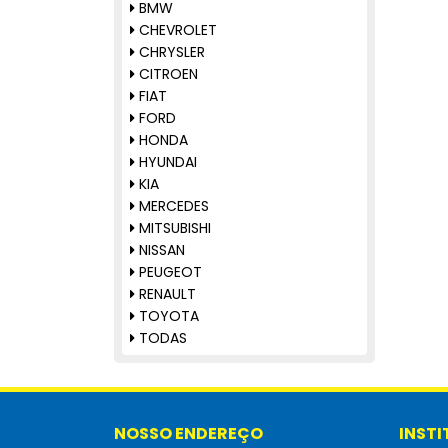
TRASEIRO
BMW
RETROVISORES
CHEVROLET
SUPORTE DO PARACHOQUE
CHRYSLER
TAMPAS TRASEIRAS
CITROEN
TAPETES
FIAT
TRAVESSAS
FORD
TODAS
HONDA
HYUNDAI
KIA
MERCEDES
MITSUBISHI
NISSAN
PEUGEOT
RENAULT
TOYOTA
TODAS
NOSSO ENDEREÇO
INST